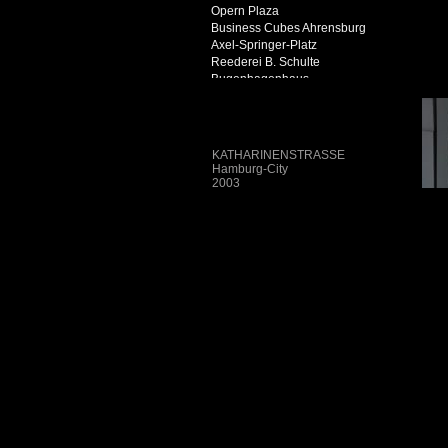
Opern Plaza
Business Cubes Ahrensburg
Axel-Springer-Platz
Reederei B. Schulte
Bugenhagenhaus
Kaispeicher A
Katharinenstraße
SPS Hafencity
St. Petri
KATHARINENSTRASSE
Euroland-Loft
Hamburg-City
LINKSrechts
2003